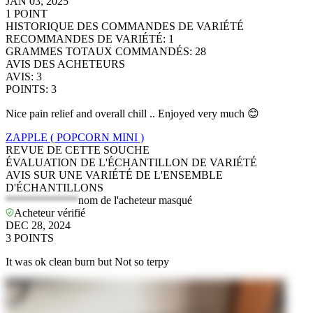
JAN 03, 2025
1
POINT
HISTORIQUE DES COMMANDES DE VARIÉTÉ
RECOMMANDES DE VARIÉTÉ
:
1
GRAMMES TOTAUX COMMANDÉS
:
28
AVIS DES ACHETEURS
AVIS
:
3
POINTS
:
3
Nice pain relief and overall chill .. Enjoyed very much 😊
ZAPPLE ( POPCORN MINI )
REVUE DE CETTE SOUCHE
ÉVALUATION DE L'ÉCHANTILLON DE VARIÉTÉ
AVIS SUR UNE VARIÉTÉ DE L'ENSEMBLE
D'ÉCHANTILLONS
*************
nom de l'acheteur masqué
Acheteur vérifié
DEC 28, 2024
3
POINTS
It was ok clean burn but Not so terpy