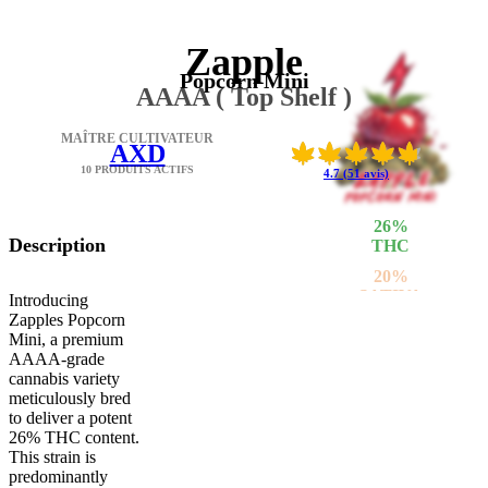
Zapple
Popcorn Mini
AAAA ( Top Shelf )
MAÎTRE CULTIVATEUR
AXD
10 PRODUITS ACTIFS
4.7 (51 avis)
26
%
Description
THC
20
%
SATIVA
Introducing
Zapples Popcorn
80
%
Mini, a premium
INDICA
AAAA-grade
cannabis variety
meticulously bred
to deliver a potent
26% THC content.
This strain is
predominantly