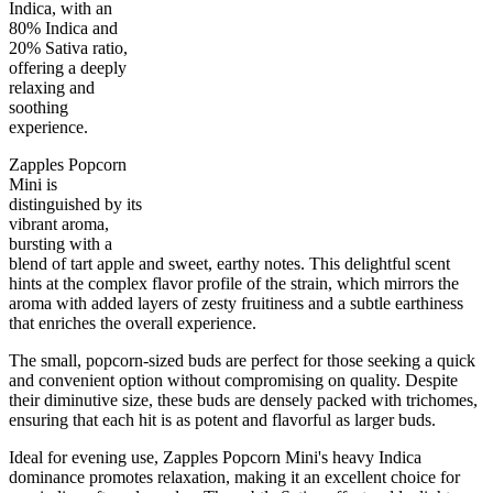
Indica, with an
80% Indica and
20% Sativa ratio,
offering a deeply
relaxing and
soothing
80
%
26
%
7
INDICA
grams
20
%
THC
experience.
AAAA
SATIVA
Zapples Popcorn
Mini is
distinguished by its
vibrant aroma,
bursting with a
blend of tart apple and sweet, earthy notes. This delightful scent
hints at the complex flavor profile of the strain, which mirrors the
aroma with added layers of zesty fruitiness and a subtle earthiness
that enriches the overall experience.
The small, popcorn-sized buds are perfect for those seeking a quick
and convenient option without compromising on quality. Despite
their diminutive size, these buds are densely packed with trichomes,
ensuring that each hit is as potent and flavorful as larger buds.
Ideal for evening use, Zapples Popcorn Mini's heavy Indica
dominance promotes relaxation, making it an excellent choice for