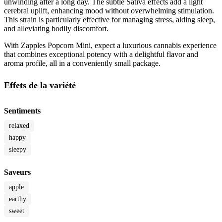
unwinding after a long day. The subtle Sativa effects add a light
cerebral uplift, enhancing mood without overwhelming stimulation.
This strain is particularly effective for managing stress, aiding sleep,
and alleviating bodily discomfort.
With Zapples Popcorn Mini, expect a luxurious cannabis experience
that combines exceptional potency with a delightful flavor and
aroma profile, all in a conveniently small package.
Effets de la variété
Sentiments
relaxed
happy
sleepy
Saveurs
apple
earthy
sweet