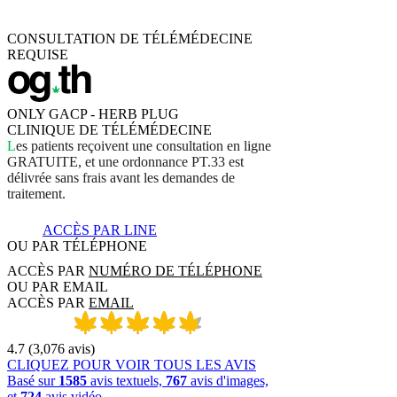
CONSULTATION DE TÉLÉMÉDECINE
REQUISE
ONLY GACP - HERB PLUG
CLINIQUE DE TÉLÉMÉDECINE
L
e
s
p
a
t
i
e
n
t
s
r
e
ç
o
i
v
e
n
t
u
n
e
c
o
n
s
u
l
t
a
t
i
o
n
e
n
l
i
g
n
e
G
R
A
T
U
I
T
E
,
e
t
u
n
e
o
r
d
o
n
n
a
n
c
e
P
T
.
3
3
e
s
t
d
é
l
i
v
r
é
e
s
a
n
s
f
r
a
i
s
a
v
a
n
t
l
e
s
d
e
m
a
n
d
e
s
d
e
t
r
a
i
t
e
m
e
n
t
.
ACCÈS PAR LINE
OU PAR TÉLÉPHONE
ACCÈS PAR
NUMÉRO DE TÉLÉPHONE
OU PAR EMAIL
ACCÈS PAR
EMAIL
4.7
(
3,076
avis
)
CLIQUEZ POUR VOIR TOUS LES AVIS
Basé sur
1585
avis textuels,
767
avis d'images,
et
724
avis vidéo.