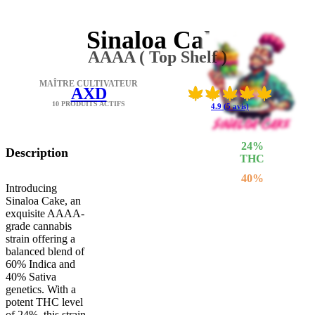
Sinaloa Cake
AAAA ( Top Shelf )
MAÎTRE CULTIVATEUR
AXD
10 PRODUITS ACTIFS
4.9 (5 avis)
24
%
Description
THC
40
%
Introducing
SATIVA
Sinaloa Cake, an
60
%
exquisite AAAA-
INDICA
grade cannabis
strain offering a
balanced blend of
60% Indica and
40% Sativa
genetics. With a
potent THC level
of 24%, this strain