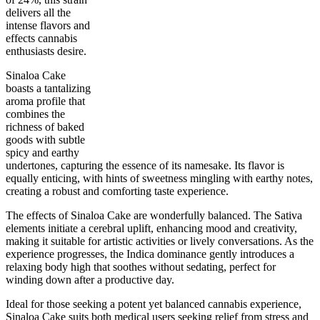
delivers all the
intense flavors and
effects cannabis
enthusiasts desire.
60
%
24
%
3.5
INDICA
Sinaloa Cake
grams
40
%
THC
AAAA
SATIVA
boasts a tantalizing
aroma profile that
combines the
richness of baked
goods with subtle
spicy and earthy
undertones, capturing the essence of its namesake. Its flavor is
equally enticing, with hints of sweetness mingling with earthy notes,
creating a robust and comforting taste experience.
The effects of Sinaloa Cake are wonderfully balanced. The Sativa
elements initiate a cerebral uplift, enhancing mood and creativity,
making it suitable for artistic activities or lively conversations. As the
experience progresses, the Indica dominance gently introduces a
relaxing body high that soothes without sedating, perfect for
winding down after a productive day.
Ideal for those seeking a potent yet balanced cannabis experience,
Sinaloa Cake suits both medical users seeking relief from stress and