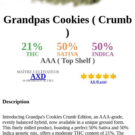
Grandpas Cookies ( Crumb
)
21
%
50
%
50
%
THC
SATIVA
INDICA
AAA ( Top Shelf )
MAÎTRE CULTIVATEUR
AXD
10 PRODUITS ACTIFS
4.6 (8 avis)
Description
Introducing Grandpa's Cookies Crumb Edition, an AAA-grade,
evenly balanced hybrid, now available in a unique ground form.
This finely milled product, boasting a perfect 50% Sativa and 50%
Indica genetic mix, offers a moderate THC content of 21%. The