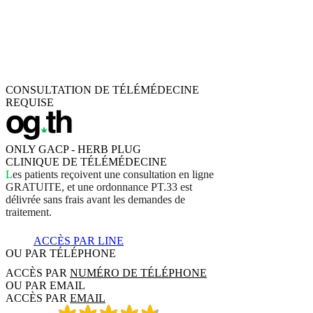
CONSULTATION DE TÉLÉMÉDECINE
REQUISE
ONLY GACP - HERB PLUG
CLINIQUE DE TÉLÉMÉDECINE
L
e
s
p
a
t
i
e
n
t
s
r
e
ç
o
i
v
e
n
t
u
n
e
c
o
n
s
u
l
t
a
t
i
o
n
e
n
l
i
g
n
e
G
R
A
T
U
I
T
E
,
e
t
u
n
e
o
r
d
o
n
n
a
n
c
e
P
T
.
3
3
e
s
t
d
é
l
i
v
r
é
e
s
a
n
s
f
r
a
i
s
a
v
a
n
t
l
e
s
d
e
m
a
n
d
e
s
d
e
t
r
a
i
t
e
m
e
n
t
.
ACCÈS PAR LINE
OU PAR TÉLÉPHONE
ACCÈS PAR
NUMÉRO DE TÉLÉPHONE
OU PAR EMAIL
ACCÈS PAR
EMAIL