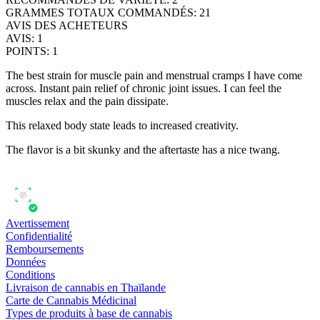
GRAMMES TOTAUX COMMANDÉS
:
21
AVIS DES ACHETEURS
AVIS
:
1
POINTS
:
1
The best strain for muscle pain and menstrual cramps I have come
across. Instant pain relief of chronic joint issues. I can feel the
muscles relax and the pain dissipate.
This relaxed body state leads to increased creativity.
The flavor is a bit skunky and the aftertaste has a nice twang.
Avertissement
Confidentialité
Remboursements
Données
Conditions
Livraison de cannabis en Thaïlande
Carte de Cannabis Médicinal
Types de produits à base de cannabis