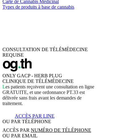
Carte de Cannabis Médicinal
Types de produits à base de cannabis
CONSULTATION DE TÉLÉMÉDECINE
REQUISE
ONLY GACP - HERB PLUG
CLINIQUE DE TÉLÉMÉDECINE
L
e
s
p
a
t
i
e
n
t
s
r
e
ç
o
i
v
e
n
t
u
n
e
c
o
n
s
u
l
t
a
t
i
o
n
e
n
l
i
g
n
e
G
R
A
T
U
I
T
E
,
e
t
u
n
e
o
r
d
o
n
n
a
n
c
e
P
T
.
3
3
e
s
t
d
é
l
i
v
r
é
e
s
a
n
s
f
r
a
i
s
a
v
a
n
t
l
e
s
d
e
m
a
n
d
e
s
d
e
t
r
a
i
t
e
m
e
n
t
.
ACCÈS PAR LINE
OU PAR TÉLÉPHONE
ACCÈS PAR
NUMÉRO DE TÉLÉPHONE
OU PAR EMAIL