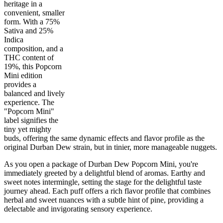
heritage in a
convenient, smaller
form. With a 75%
Sativa and 25%
Indica
composition, and a
THC content of
19%, this Popcorn
25
%
22
%
7
INDICA
grams
75
%
THC
Mini edition
AAA
SATIVA
provides a
balanced and lively
experience. The
"Popcorn Mini"
label signifies the
tiny yet mighty
buds, offering the same dynamic effects and flavor profile as the
original Durban Dew strain, but in tinier, more manageable nuggets.
As you open a package of Durban Dew Popcorn Mini, you're
immediately greeted by a delightful blend of aromas. Earthy and
sweet notes intermingle, setting the stage for the delightful taste
journey ahead. Each puff offers a rich flavor profile that combines
herbal and sweet nuances with a subtle hint of pine, providing a
delectable and invigorating sensory experience.