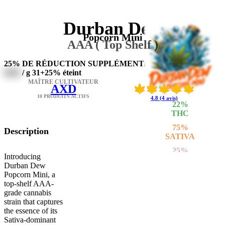
Durban Dew
Popcorn Mini
AAA ( Top Shelf )
25% DE RÉDUCTION SUPPLÉMENTAIRE
0000
/ g
31+25% éteint
MAÎTRE CULTIVATEUR
AXD
10 PRODUITS ACTIFS
4.8 (4 avis)
22
%
THC
75
%
Description
SATIVA
25
%
Introducing
INDICA
Durban Dew
Popcorn Mini, a
top-shelf AAA-
grade cannabis
strain that captures
the essence of its
Sativa-dominant