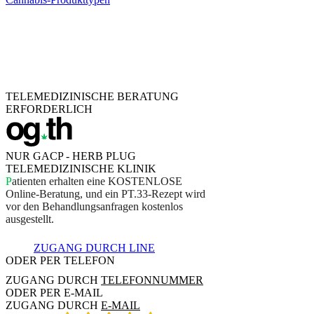
TELEMEDIZINISCHE BERATUNG
ERFORDERLICH
NUR GACP - HERB PLUG
TELEMEDIZINISCHE KLINIK
P
a
t
i
e
n
t
e
n
e
r
h
a
l
t
e
n
e
i
n
e
K
O
S
T
E
N
L
O
S
E
O
n
l
i
n
e
-
B
e
r
a
t
u
n
g
,
u
n
d
e
i
n
P
T
.
3
3
-
R
e
z
e
p
t
w
i
r
d
v
o
r
d
e
n
B
e
h
a
n
d
l
u
n
g
s
a
n
f
r
a
g
e
n
k
o
s
t
e
n
l
o
s
a
u
s
g
e
s
t
e
l
l
t
.
ZUGANG DURCH LINE
ODER PER TELEFON
ZUGANG DURCH
TELEFONNUMMER
ODER PER E-MAIL
ZUGANG DURCH
E-MAIL