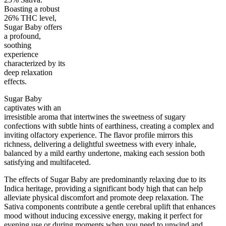
Boasting a robust
26% THC level,
Sugar Baby offers
a profound,
soothing
75
%
26
%
3.5
INDICA
grams
25
%
THC
experience
AAAA
SATIVA
characterized by its
deep relaxation
effects.
Sugar Baby
captivates with an
irresistible aroma that intertwines the sweetness of sugary
confections with subtle hints of earthiness, creating a complex and
inviting olfactory experience. The flavor profile mirrors this
richness, delivering a delightful sweetness with every inhale,
balanced by a mild earthy undertone, making each session both
satisfying and multifaceted.
The effects of Sugar Baby are predominantly relaxing due to its
Indica heritage, providing a significant body high that can help
alleviate physical discomfort and promote deep relaxation. The
Sativa components contribute a gentle cerebral uplift that enhances
mood without inducing excessive energy, making it perfect for
evening use or during moments when you need to unwind and