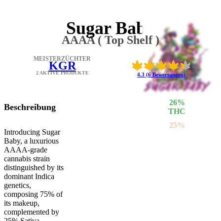
Sugar Baby
AAAA ( Top Shelf )
MEISTERZÜCHTER
KGR
2 AKTIVE PRODUKTE
4.3 (6 Bewertungen)
26
%
Beschreibung
THC
25
%
Introducing Sugar
SATIVA
Baby, a luxurious
75
%
AAAA-grade
INDICA
cannabis strain
distinguished by its
dominant Indica
genetics,
composing 75% of
its makeup,
complemented by
25% Sativa.