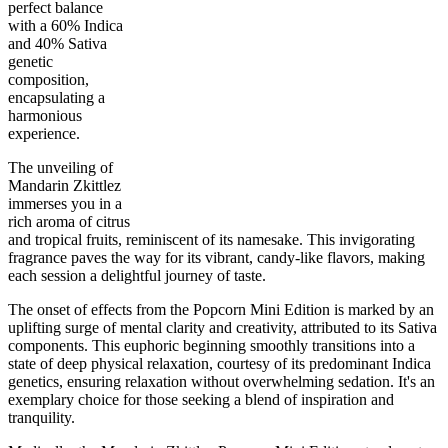
perfect balance
with a 60% Indica
and 40% Sativa
genetic
composition,
encapsulating a
60
%
23
%
7
INDICA
grams
40
%
THC
harmonious
AAAA
SATIVA
experience.
The unveiling of
Mandarin Zkittlez
immerses you in a
rich aroma of citrus
and tropical fruits, reminiscent of its namesake. This invigorating
fragrance paves the way for its vibrant, candy-like flavors, making
each session a delightful journey of taste.
The onset of effects from the Popcorn Mini Edition is marked by an
uplifting surge of mental clarity and creativity, attributed to its Sativa
components. This euphoric beginning smoothly transitions into a
state of deep physical relaxation, courtesy of its predominant Indica
genetics, ensuring relaxation without overwhelming sedation. It's an
exemplary choice for those seeking a blend of inspiration and
tranquility.