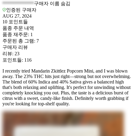
*************
구매자 이름 숨김
인증된 구매자
AUG 27, 2024
10
포인트들
품종 주문 내역
품종 재주문
:
1
주문된 총 그램
:
7
구매자 리뷰
리뷰
:
23
포인트들
:
116
I recently tried Mandarin Zkittlez Popcorn Mini, and I was blown
away. The 23% THC hits just right—strong but not overwhelming.
The blend of 60% Indica and 40% Sativa gives a balanced high
that's both relaxing and uplifting. It's perfect for unwinding without
completely knocking you out. Plus, the taste is a delicious burst of
citrus with a sweet, candy-like finish. Definitely worth grabbing if
you're looking for top-shelf quality.