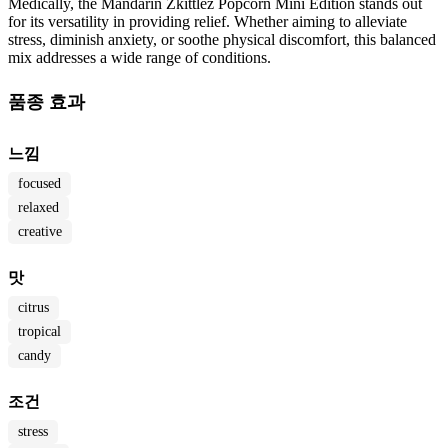
Medically, the Mandarin Zkittlez Popcorn Mini Edition stands out
for its versatility in providing relief. Whether aiming to alleviate
stress, diminish anxiety, or soothe physical discomfort, this balanced
mix addresses a wide range of conditions.
품종 효과
느낌
focused
relaxed
creative
맛
citrus
tropical
candy
조건
stress