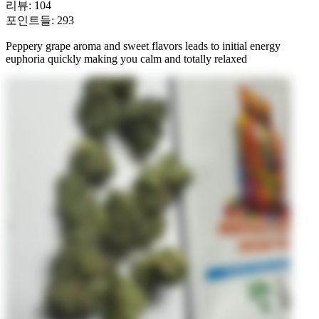
리뷰
:
104
포인트들
:
293
Peppery grape aroma and sweet flavors leads to initial energy
euphoria quickly making you calm and totally relaxed