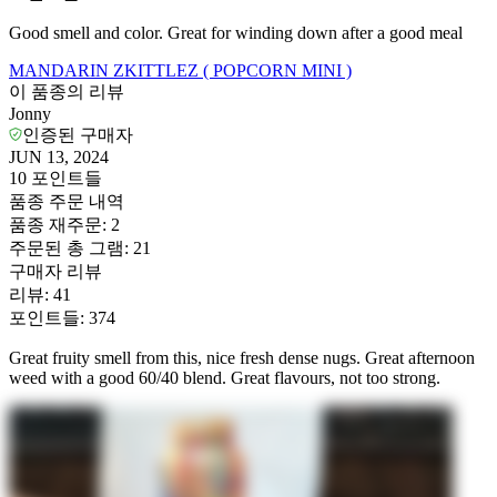
Good smell and color. Great for winding down after a good meal
MANDARIN ZKITTLEZ ( POPCORN MINI )
이 품종의 리뷰
Jonny
인증된 구매자
JUN 13, 2024
10
포인트들
품종 주문 내역
품종 재주문
:
2
주문된 총 그램
:
21
구매자 리뷰
리뷰
:
41
포인트들
:
374
Great fruity smell from this, nice fresh dense nugs. Great afternoon
weed with a good 60/40 blend. Great flavours, not too strong.