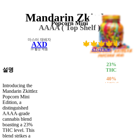
Mandarin Zkittlez
Popcorn Mini
AAAA ( Top Shelf )
마스터 재배자
AXD
10 활성 제품
4.5 (23 리뷰)
23
%
설명
THC
40
%
사티바
Introducing the
Mandarin Zkittlez
60
%
Popcorn Mini
인디카
Edition, a
distinguished
AAAA-grade
cannabis blend
boasting a 23%
THC level. This
blend strikes a