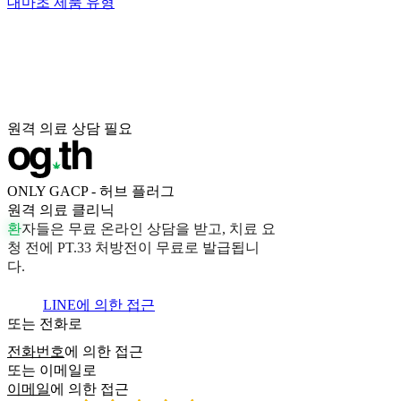
대마초 제품 유형
원격 의료 상담 필요
ONLY GACP - 허브 플러그
원격 의료 클리닉
환
자
들
은
무
료
온
라
인
상
담
을
받
고
,
치
료
요
청
전
에
P
T
.
3
3
처
방
전
이
무
료
로
발
급
됩
니
다
.
LINE에 의한 접근
또는 전화로
전화번호
에 의한 접근
또는 이메일로
이메일
에 의한 접근